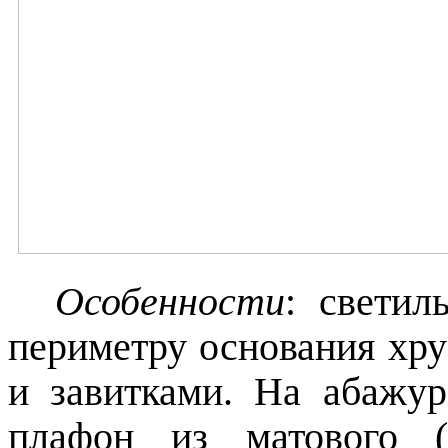
Особенности
:
светил
периметру основания хру
и завитками. На абажу
плафон из матового (