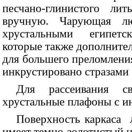
песчано-глинистого ли
вручную. Чарующая лю
хрустальными египетс
которые также дополните
для большего преломления
инкрустировано стразами
Для рассеивания св
хрустальные плафоны с и
Поверхность каркаса 
имеет темно-золотистый ц