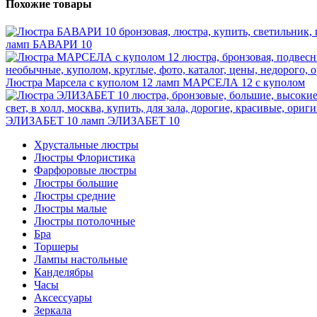
Похожие товары
ламп
БАВАРИ 10
Люстра Марсела с куполом 12 ламп
МАРСЕЛА 12 с куполом
ЭЛИЗАБЕТ 10 ламп
ЭЛИЗАБЕТ 10
Хрустальные люстры
Люстры Флористика
Фарфоровые люстры
Люстры большие
Люстры средние
Люстры малые
Люстры потолочные
Бра
Торшеры
Лампы настольные
Канделябры
Часы
Аксессуары
Зеркала