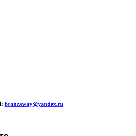
l:
bronzaway@yandex.ru
то