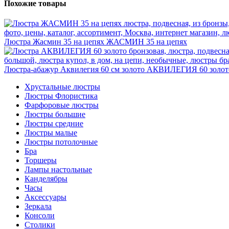
Похожие товары
Люстра Жасмин 35 на цепях
ЖАСМИН 35 на цепях
Люстра-абажур Аквилегия 60 см золото
АКВИЛЕГИЯ 60 золот
Хрустальные люстры
Люстры Флористика
Фарфоровые люстры
Люстры большие
Люстры средние
Люстры малые
Люстры потолочные
Бра
Торшеры
Лампы настольные
Канделябры
Часы
Аксессуары
Зеркала
Консоли
Столики