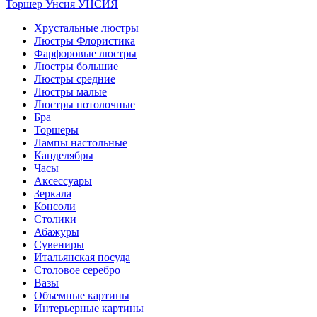
Торшер Унсия
УНСИЯ
Хрустальные люстры
Люстры Флористика
Фарфоровые люстры
Люстры большие
Люстры средние
Люстры малые
Люстры потолочные
Бра
Торшеры
Лампы настольные
Канделябры
Часы
Аксессуары
Зеркала
Консоли
Столики
Абажуры
Сувениры
Итальянская посуда
Столовое серебро
Вазы
Объемные картины
Интерьерные картины