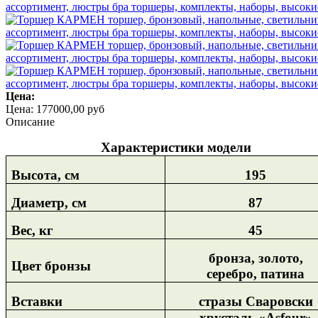
Цена:
Цена:
177000,00 руб
Описание
Характеристики модели
Высота, см
195
Диаметр, см
87
Вес, кг
45
бронза, золото,
Цвет бронзы
серебро, патина
Вставки
стразы Сваровски
хрусталь «
Asfour
»