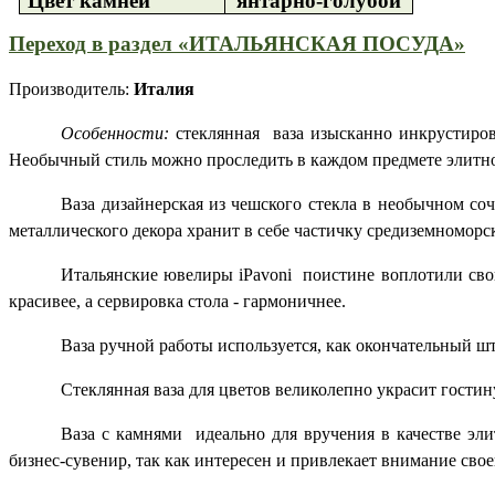
Цвет камней
янтарно-голубой
Переход в раздел «ИТАЛЬЯНСКАЯ ПОСУДА»
Производитель:
Италия
Особенности:
стеклянная ваза изысканно инкрустиров
Необычный стиль можно проследить в каждом предмете элитн
Ваза дизайнерская из чешского стекла в необычном с
металлического декора хранит в себе частичку средиземноморск
Итальянские ювелиры iPavoni поистине воплотили свою б
красивее, а сервировка стола - гармоничнее.
Ваза ручной работы используется, как окончательный ш
Стеклянная ваза для цветов великолепно украсит гости
Ваза с камнями идеально для вручения в качестве эли
бизнес-сувенир, так как интересен и привлекает внимание св