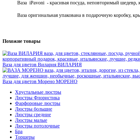
Ваза
iPavoni
- красивая посуда, неповторимый шедевр,
Ваза оригинальная упакована в подарочную коробку, кр
Похожие товары
Ваза для цветов Вилария
ВИЛАРИЯ
Ваза для цветов Морено
МОРЕНО
Хрустальные люстры
Люстры Флористика
Фарфоровые люстры
Люстры большие
Люстры средние
Люстры малые
Люстры потолочные
Бра
Торшеры