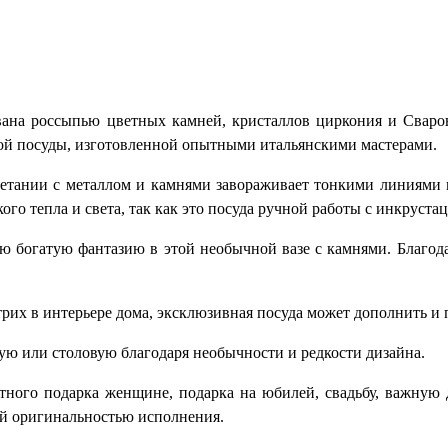
ана россыпью цветных камней, кристаллов циркония и Сваров
ой посуды, изготовленной опытными итальянскими мастерами.
очетании с металлом и камнями завораживает тонкими линиями
ого тепла и света, так как это посуда ручной работы
с инкрустац
огатую фантазию в этой необычной вазе с камнями.
Благода
трих в интерьере дома, эксклюзивная посуда может дополнить и 
ную или столовую благодаря необычности и редкости дизайна.
тного подарка женщине, подарка на юбилей, свадьбу, важную 
оей оригинальностью исполнения.