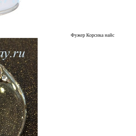
Фужер Корсика найс